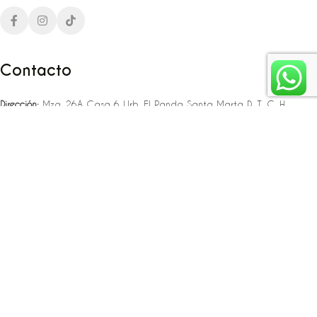
Contacto
Dirección:
Mza. 26A Casa 6 Urb. El Panda Santa Marta D. T. C. H
Teléfono:
‪‪‪+57 323 307 06 80‬‬‬ – +57 321 775 37 25
Email:
infojlplanner@gmail.com
Enlaces rápidos
Planea tu boda
Fiesta de 15
Eventos empresariales
Locaciones en el caribe colombiano