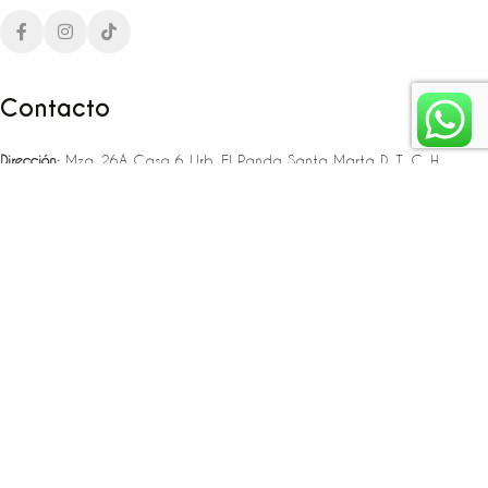
Contacto
Dirección:
Mza. 26A Casa 6 Urb. El Panda Santa Marta D. T. C. H
Teléfono:
‪‪‪+57 323 307 06 80‬‬‬ – +57 321 775 37 25
Email:
infojlplanner@gmail.com
Enlaces rápidos
Planea tu boda
Fiesta de 15
Eventos empresariales
Locaciones en el caribe colombiano