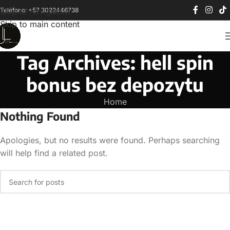
Teléfono: +57 3022446738
Skip to navigation
Skip to main content
Tag Archives: hell spin
bonus bez depozytu
Home
Nothing Found
Apologies, but no results were found. Perhaps searching
will help find a related post.