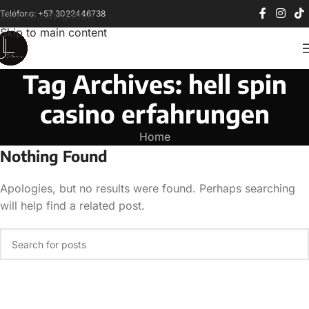
Teléfono: +57 3022446738
Skip to navigation
Skip to main content
Tag Archives: hell spin
casino erfahrungen
Home
Nothing Found
Apologies, but no results were found. Perhaps searching
will help find a related post.