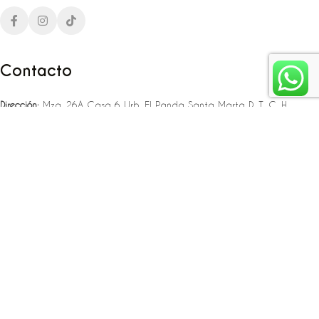
Contacto
Dirección:
Mza. 26A Casa 6 Urb. El Panda Santa Marta D. T. C. H
Teléfono:
‪‪‪+57 323 307 06 80‬‬‬ – +57 321 775 37 25
Email:
infojlplanner@gmail.com
Enlaces rápidos
Planea tu boda
Fiesta de 15
Eventos empresariales
Locaciones en el caribe colombiano