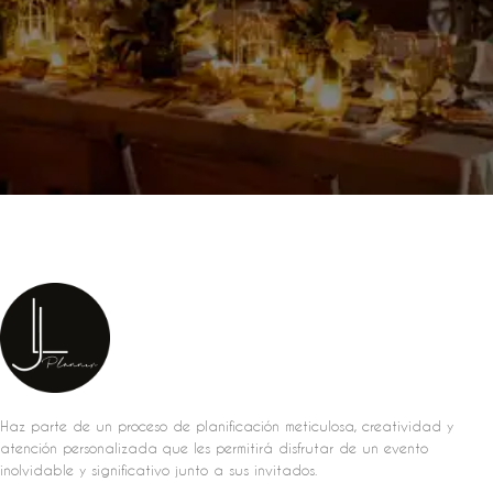
Haz parte de un proceso de planificación meticulosa, creatividad y
atención personalizada que les permitirá disfrutar de un evento
inolvidable y significativo junto a sus invitados.