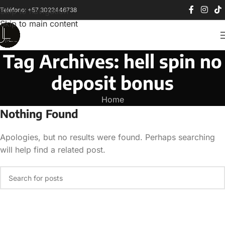
Teléfono: +57 3022446738
Skip to navigation
Skip to main content
Tag Archives: hell spin no
deposit bonus
Home
Nothing Found
Apologies, but no results were found. Perhaps searching
will help find a related post.