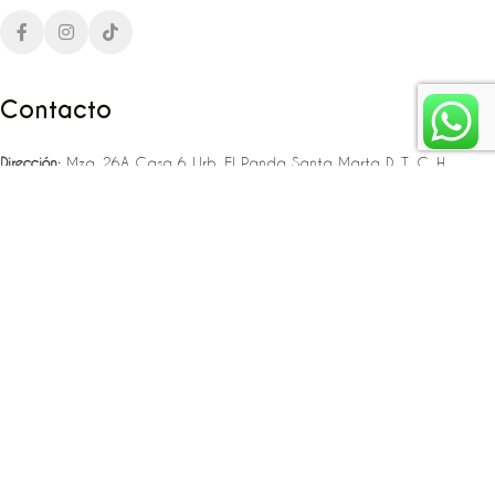
Contacto
Dirección:
Mza. 26A Casa 6 Urb. El Panda Santa Marta D. T. C. H
Teléfono:
‪‪‪+57 323 307 06 80‬‬‬ – +57 321 775 37 25
Email:
infojlplanner@gmail.com
Enlaces rápidos
Planea tu boda
Fiesta de 15
Eventos empresariales
Locaciones en el caribe colombiano