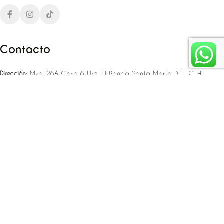
Contacto
Dirección:
Mza. 26A Casa 6 Urb. El Panda Santa Marta D. T. C. H
Teléfono:
‪‪‪+57 323 307 06 80‬‬‬ – +57 321 775 37 25
Email:
infojlplanner@gmail.com
Enlaces rápidos
Planea tu boda
Fiesta de 15
Eventos empresariales
Locaciones en el caribe colombiano