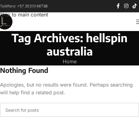
Teléfono: +57 3022446738
Skip to navigation
Skip to main content
Tag Archives: hellspin
australia
Home
Nothing Found
Apologies, but no results were found. Perhaps searching
will help find a related post.