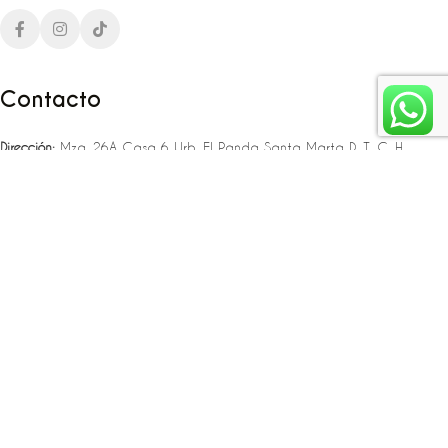
Contacto
Dirección:
Mza. 26A Casa 6 Urb. El Panda Santa Marta D. T. C. H
Teléfono:
‪‪‪+57 323 307 06 80‬‬‬ – +57 321 775 37 25
Email:
infojlplanner@gmail.com
Enlaces rápidos
Planea tu boda
Fiesta de 15
Eventos empresariales
Locaciones en el caribe colombiano