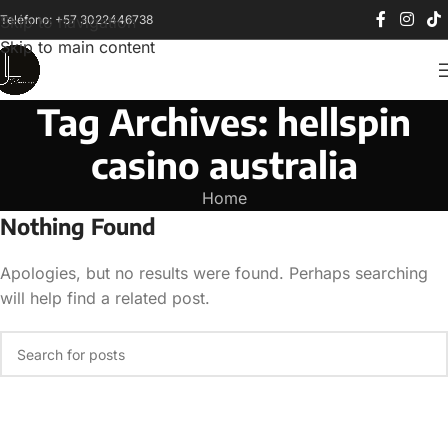
Teléfono: +57 3022446738
Skip to navigation
Skip to main content
Tag Archives: hellspin
casino australia
Home
Nothing Found
Apologies, but no results were found. Perhaps searching
will help find a related post.