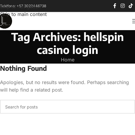
Teléfono: +57 3022446738
Skip to navigation
Skip to main content
Tag Archives: hellspin
casino login
Home
Nothing Found
Apologies, but no results were found. Perhaps searching
will help find a related post.