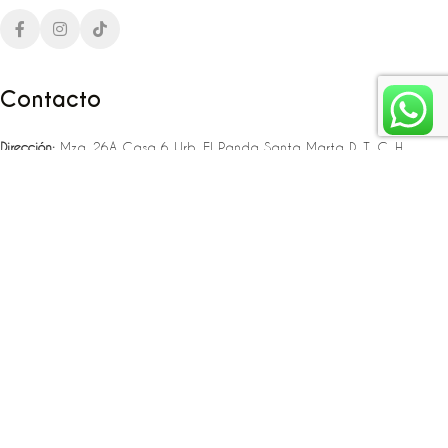
Contacto
Dirección:
Mza. 26A Casa 6 Urb. El Panda Santa Marta D. T. C. H
Teléfono:
‪‪‪+57 323 307 06 80‬‬‬ – +57 321 775 37 25
Email:
infojlplanner@gmail.com
Enlaces rápidos
Planea tu boda
Fiesta de 15
Eventos empresariales
Locaciones en el caribe colombiano