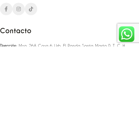
Contacto
Dirección:
Mza. 26A Casa 6 Urb. El Panda Santa Marta D. T. C. H
Teléfono:
‪‪‪+57 323 307 06 80‬‬‬ – +57 321 775 37 25
Email:
infojlplanner@gmail.com
Enlaces rápidos
Planea tu boda
Fiesta de 15
Eventos empresariales
Locaciones en el caribe colombiano