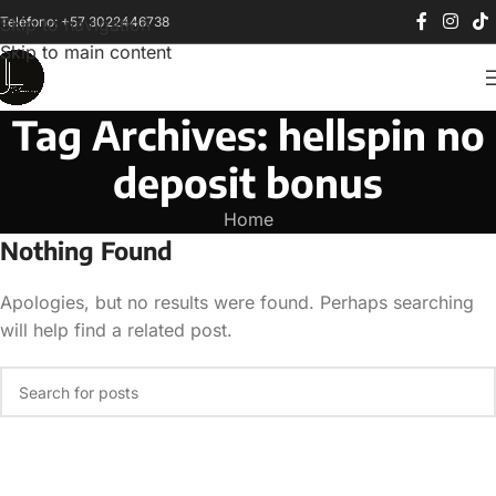
Teléfono: +57 3022446738
Skip to navigation
Skip to main content
Tag Archives: hellspin no
deposit bonus
Home
Nothing Found
Apologies, but no results were found. Perhaps searching
will help find a related post.