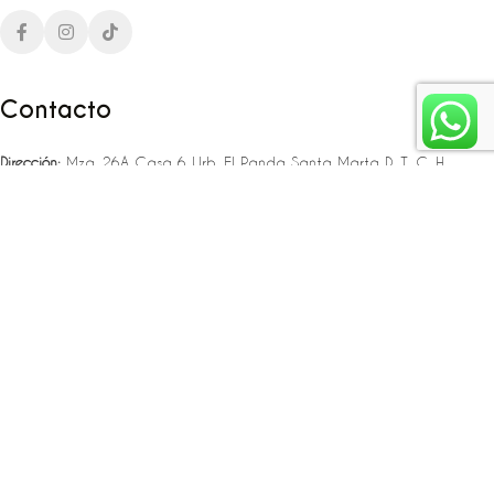
Contacto
Dirección:
Mza. 26A Casa 6 Urb. El Panda Santa Marta D. T. C. H
Teléfono:
‪‪‪+57 323 307 06 80‬‬‬ – +57 321 775 37 25
Email:
infojlplanner@gmail.com
Enlaces rápidos
Planea tu boda
Fiesta de 15
Eventos empresariales
Locaciones en el caribe colombiano