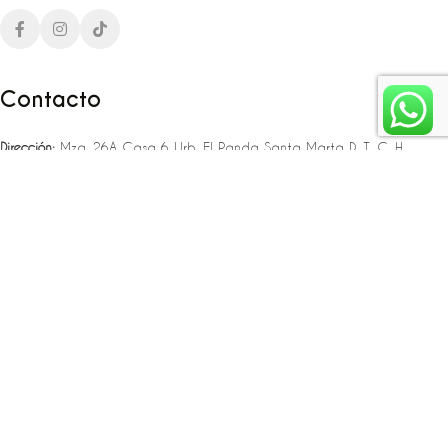
Contacto
Dirección:
Mza. 26A Casa 6 Urb. El Panda Santa Marta D. T. C. H
Teléfono:
‪‪‪+57 323 307 06 80‬‬‬ – +57 321 775 37 25
Email:
infojlplanner@gmail.com
Enlaces rápidos
Planea tu boda
Fiesta de 15
Eventos empresariales
Locaciones en el caribe colombiano