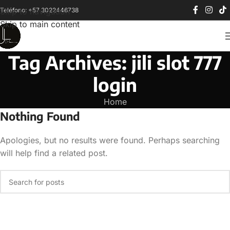
Teléfono: +57 3022446738
Skip to navigation
Skip to main content
Tag Archives: jili slot 777
login
Home
Nothing Found
Apologies, but no results were found. Perhaps searching
will help find a related post.