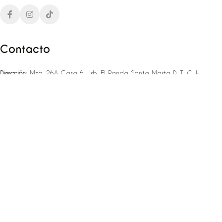
Contacto
Dirección:
Mza. 26A Casa 6 Urb. El Panda Santa Marta D. T. C. H
Teléfono:
‪‪‪+57 323 307 06 80‬‬‬ – +57 321 775 37 25
Email:
infojlplanner@gmail.com
Enlaces rápidos
Planea tu boda
Fiesta de 15
Eventos empresariales
Locaciones en el caribe colombiano