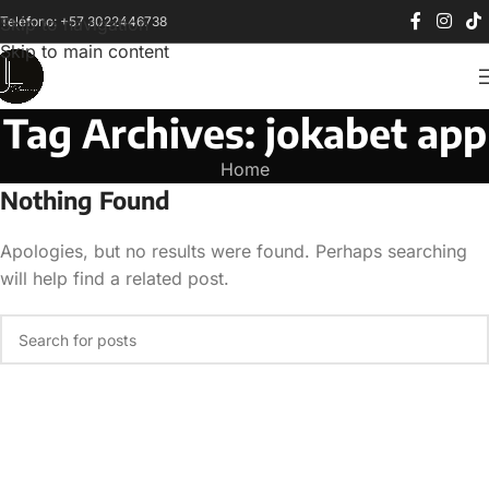
Teléfono: +57 3022446738
Skip to navigation
Skip to main content
Tag Archives: jokabet app
Home
Nothing Found
Apologies, but no results were found. Perhaps searching
will help find a related post.