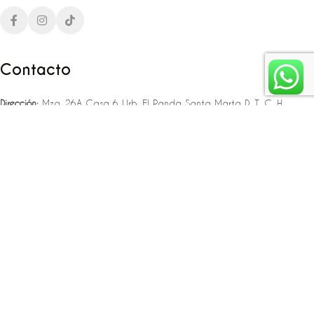
Contacto
Dirección:
Mza. 26A Casa 6 Urb. El Panda Santa Marta D. T. C. H
Teléfono:
‪‪‪+57 323 307 06 80‬‬‬ – +57 321 775 37 25
Email:
infojlplanner@gmail.com
Enlaces rápidos
Planea tu boda
Fiesta de 15
Eventos empresariales
Locaciones en el caribe colombiano