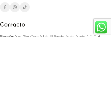
Contacto
Dirección:
Mza. 26A Casa 6 Urb. El Panda Santa Marta D. T. C. H
Teléfono:
‪‪‪+57 323 307 06 80‬‬‬ – +57 321 775 37 25
Email:
infojlplanner@gmail.com
Enlaces rápidos
Planea tu boda
Fiesta de 15
Eventos empresariales
Locaciones en el caribe colombiano