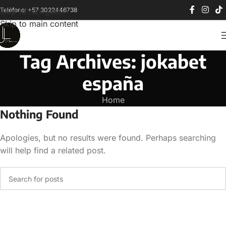
Teléfono: +57 3022446738
Skip to navigation
Skip to main content
Tag Archives: jokabet
españa
Home
Nothing Found
Apologies, but no results were found. Perhaps searching
will help find a related post.