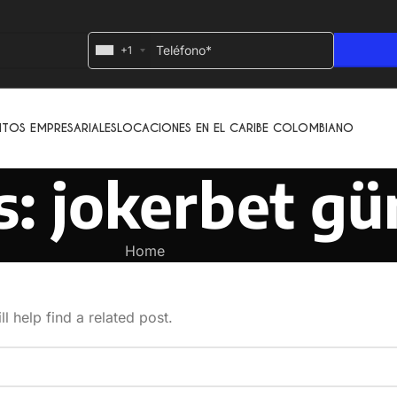
+1
NTOS EMPRESARIALES
LOCACIONES EN EL CARIBE COLOMBIANO
: jokerbet gün
Home
l help find a related post.