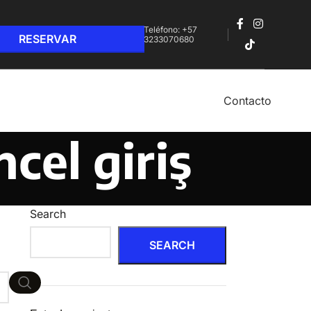
Teléfono: +57
3233070680‬
Contacto
cel giriş
Search
SEARCH