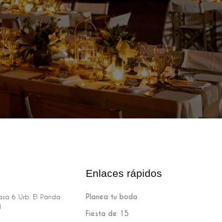
Enlaces rápidos
Planea tu boda
sa 6 Urb. El Panda
H
Fiesta de 15