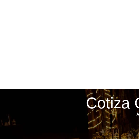
Cotiza 
A