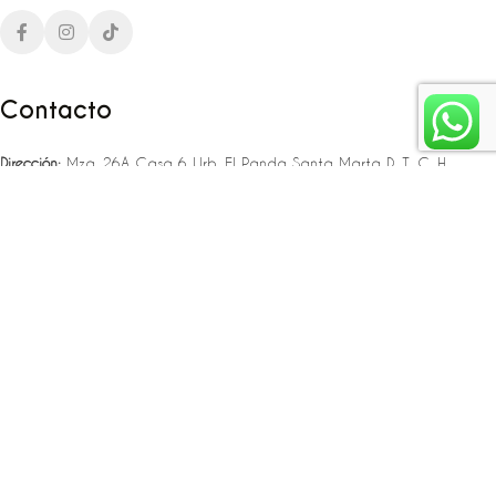
Contacto
Dirección:
Mza. 26A Casa 6 Urb. El Panda Santa Marta D. T. C. H
Teléfono:
‪‪‪+57 323 307 06 80‬‬‬ – +57 321 775 37 25
Email:
infojlplanner@gmail.com
Enlaces rápidos
Planea tu boda
Fiesta de 15
Eventos empresariales
Locaciones en el caribe colombiano