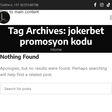
Teléfono: +57 3022446738
Skip to navigation
Skip to main content
Tag Archives: jokerbet
promosyon kodu
Home
Nothing Found
Apologies, but no results were found. Perhaps searching
will help find a related post.