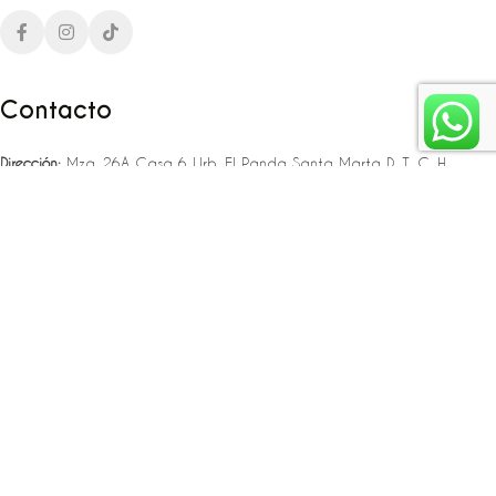
Contacto
Dirección:
Mza. 26A Casa 6 Urb. El Panda Santa Marta D. T. C. H
Teléfono:
‪‪‪+57 323 307 06 80‬‬‬ – +57 321 775 37 25
Email:
infojlplanner@gmail.com
Enlaces rápidos
Planea tu boda
Fiesta de 15
Eventos empresariales
Locaciones en el caribe colombiano