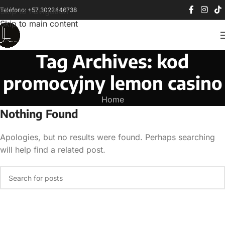
Teléfono: +57 3022446738
Skip to navigation
Skip to main content
Tag Archives: kod
promocyjny lemon casino
Home
Nothing Found
Apologies, but no results were found. Perhaps searching
will help find a related post.