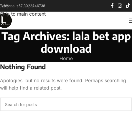
Teléfono: +57 3022446738
Skip to navigation
Skip to main content
Tag Archives: lala bet app
download
Home
Nothing Found
Apologies, but no results were found. Perhaps searching
will help find a related post.