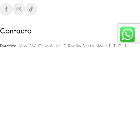
Contacto
Dirección:
Mza. 26A Casa 6 Urb. El Panda Santa Marta D. T. C. H
Teléfono:
‪‪‪+57 323 307 06 80‬‬‬ – +57 321 775 37 25
Email:
infojlplanner@gmail.com
Enlaces rápidos
Planea tu boda
Fiesta de 15
Eventos empresariales
Locaciones en el caribe colombiano