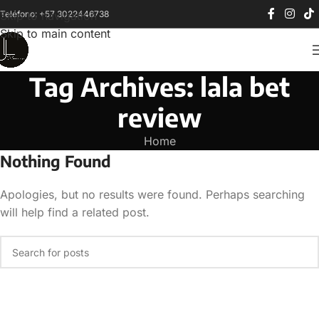
Teléfono: +57 3022446738
Skip to navigation
Skip to main content
Tag Archives: lala bet
review
Home
Nothing Found
Apologies, but no results were found. Perhaps searching
will help find a related post.