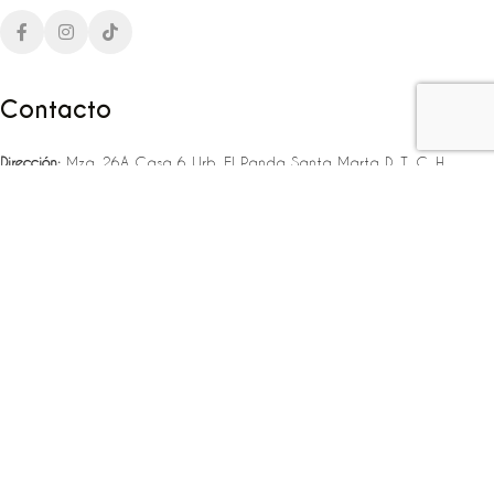
Contacto
Dirección:
Mza. 26A Casa 6 Urb. El Panda Santa Marta D. T. C. H
Teléfono:
‪‪‪+57 323 307 06 80‬‬‬ – +57 321 775 37 25
Email:
infojlplanner@gmail.com
Enlaces rápidos
Planea tu boda
Fiesta de 15
Eventos empresariales
Locaciones en el caribe colombiano