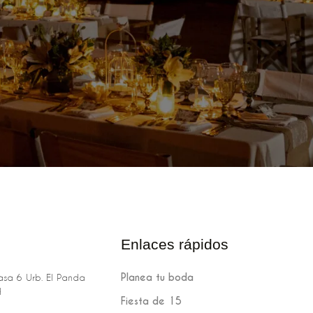
Enlaces rápidos
Planea tu boda
sa 6 Urb. El Panda
H
Fiesta de 15