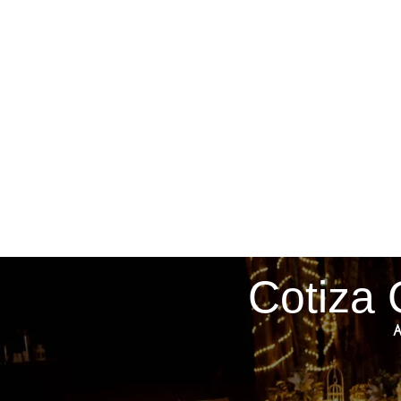
Cotiza 
A