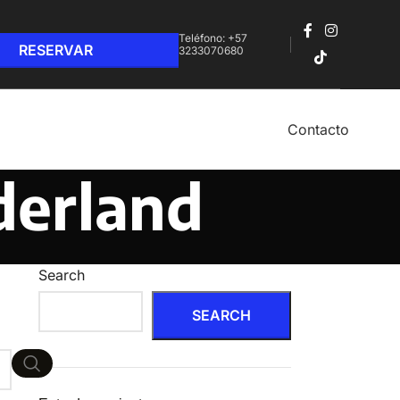
Teléfono: +57
3233070680‬
Contacto
derland
Search
SEARCH