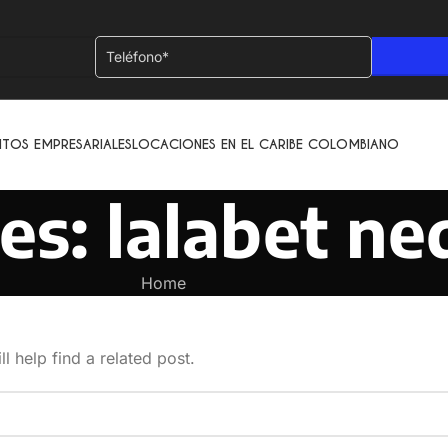
+1
NTOS EMPRESARIALES
LOCACIONES EN EL CARIBE COLOMBIANO
es: lalabet ne
Home
l help find a related post.