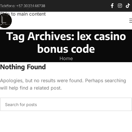
Teléfono: +57 3022446738
Skip to navigation
Skip to main content
Tag Archives: lex casino
bonus code
Home
Nothing Found
Apologies, but no results were found. Perhaps searching
will help find a related post.