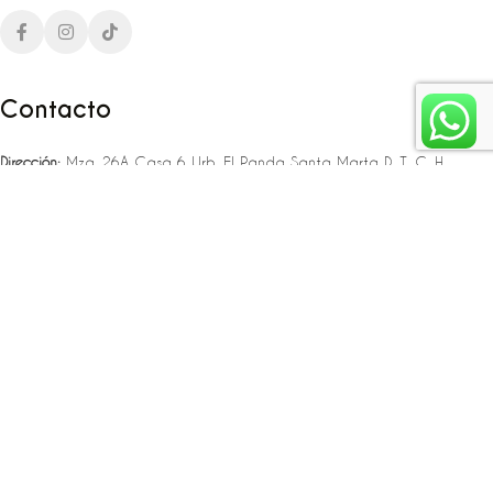
Contacto
Dirección:
Mza. 26A Casa 6 Urb. El Panda Santa Marta D. T. C. H
Teléfono:
‪‪‪+57 323 307 06 80‬‬‬ – +57 321 775 37 25
Email:
infojlplanner@gmail.com
Enlaces rápidos
Planea tu boda
Fiesta de 15
Eventos empresariales
Locaciones en el caribe colombiano