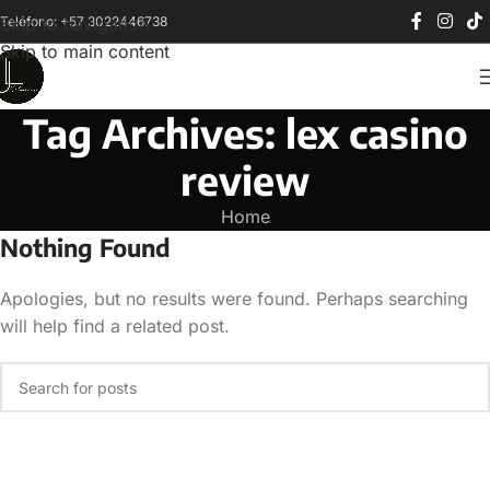
Teléfono: +57 3022446738
Skip to navigation
Skip to main content
Tag Archives: lex casino
review
Home
Nothing Found
Apologies, but no results were found. Perhaps searching
will help find a related post.