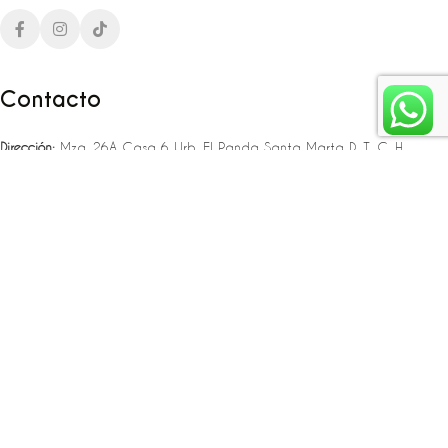
Contacto
Dirección:
Mza. 26A Casa 6 Urb. El Panda Santa Marta D. T. C. H
Teléfono:
‪‪‪+57 323 307 06 80‬‬‬ – +57 321 775 37 25
Email:
infojlplanner@gmail.com
Enlaces rápidos
Planea tu boda
Fiesta de 15
Eventos empresariales
Locaciones en el caribe colombiano