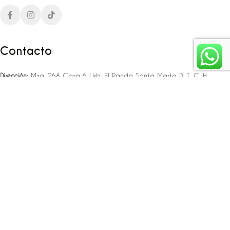
Contacto
Dirección:
Mza. 26A Casa 6 Urb. El Panda Santa Marta D. T. C. H
Teléfono:
‪‪‪+57 323 307 06 80‬‬‬ – +57 321 775 37 25
Email:
infojlplanner@gmail.com
Enlaces rápidos
Planea tu boda
Fiesta de 15
Eventos empresariales
Locaciones en el caribe colombiano