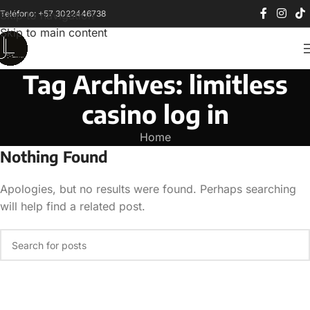
Teléfono: +57 3022446738
Skip to navigation
Skip to main content
Tag Archives: limitless
casino log in
Home
Nothing Found
Apologies, but no results were found. Perhaps searching
will help find a related post.