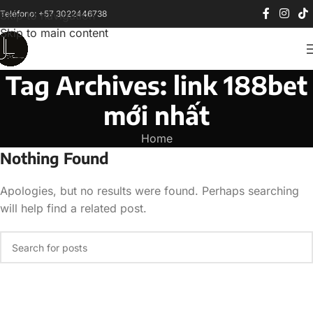
Teléfono: +57 3022446738
Skip to navigation
Skip to main content
Tag Archives: link 188bet
mới nhất
Home
Nothing Found
Apologies, but no results were found. Perhaps searching
will help find a related post.