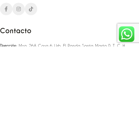
Contacto
Dirección:
Mza. 26A Casa 6 Urb. El Panda Santa Marta D. T. C. H
Teléfono:
‪‪‪+57 323 307 06 80‬‬‬ – +57 321 775 37 25
Email:
infojlplanner@gmail.com
Enlaces rápidos
Planea tu boda
Fiesta de 15
Eventos empresariales
Locaciones en el caribe colombiano