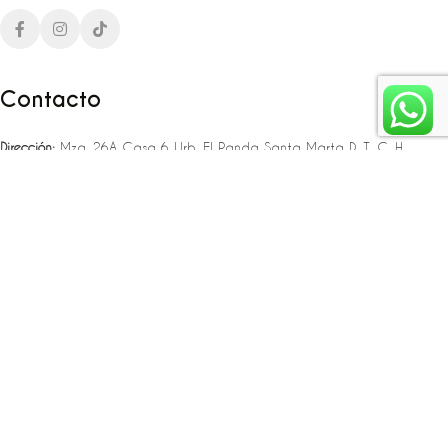
Contacto
Dirección:
Mza. 26A Casa 6 Urb. El Panda Santa Marta D. T. C. H
Teléfono:
‪‪‪+57 323 307 06 80‬‬‬ – +57 321 775 37 25
Email:
infojlplanner@gmail.com
Enlaces rápidos
Planea tu boda
Fiesta de 15
Eventos empresariales
Locaciones en el caribe colombiano