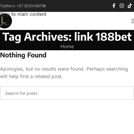
Teléfono: +57 3022446738
Skip to navigation
Skip to main content
Tag Archives: link 188bet
Home
Nothing Found
Apologies, but no results were found. Perhaps searching
will help find a related post.