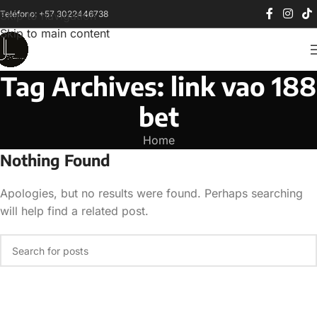
Teléfono: +57 3022446738
Skip to navigation
Skip to main content
Tag Archives: link vao 188
bet
Home
Nothing Found
Apologies, but no results were found. Perhaps searching
will help find a related post.