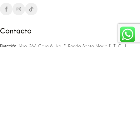
Contacto
Dirección:
Mza. 26A Casa 6 Urb. El Panda Santa Marta D. T. C. H
Teléfono:
‪‪‪+57 323 307 06 80‬‬‬ – +57 321 775 37 25
Email:
infojlplanner@gmail.com
Enlaces rápidos
Planea tu boda
Fiesta de 15
Eventos empresariales
Locaciones en el caribe colombiano