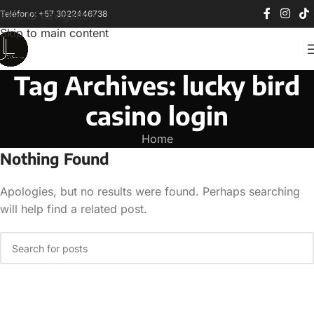
Teléfono: +57 3022446738
Skip to navigation
Skip to main content
Tag Archives: lucky bird
casino login
Home
Nothing Found
Apologies, but no results were found. Perhaps searching
will help find a related post.