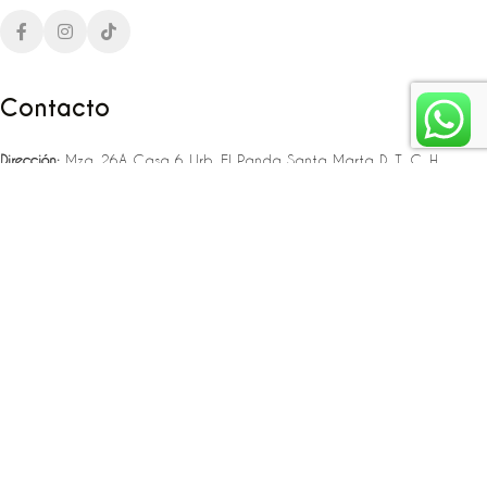
Contacto
Dirección:
Mza. 26A Casa 6 Urb. El Panda Santa Marta D. T. C. H
Teléfono:
‪‪‪+57 323 307 06 80‬‬‬ – +57 321 775 37 25
Email:
infojlplanner@gmail.com
Enlaces rápidos
Planea tu boda
Fiesta de 15
Eventos empresariales
Locaciones en el caribe colombiano