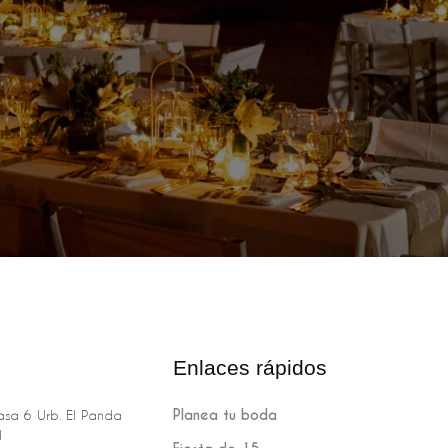
Enlaces rápidos
Planea tu boda
sa 6 Urb. El Panda
H