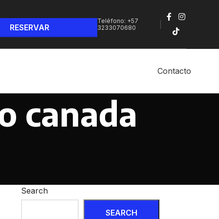
Teléfono: +57
3233070680‬
Contacto
no canada
Search
SEARCH