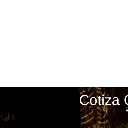
Cotiza 
A