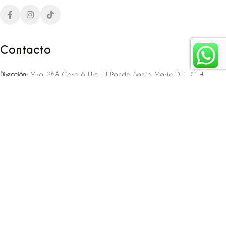
Contacto
Dirección:
Mza. 26A Casa 6 Urb. El Panda Santa Marta D. T. C. H
Teléfono:
‪‪‪+57 323 307 06 80‬‬‬ – +57 321 775 37 25
Email:
infojlplanner@gmail.com
Enlaces rápidos
Planea tu boda
Fiesta de 15
Eventos empresariales
Locaciones en el caribe colombiano