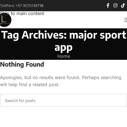
Teléfono: +57 3022446738
Skip to navigation
Skip to main content
Tag Archives: major sport
app
Home
Nothing Found
Apologies, but no results were found. Perhaps searching
will help find a related post.