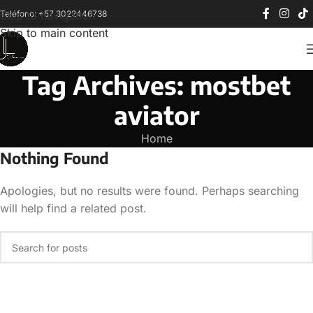
Teléfono: +57 3022446738
Skip to navigation
Skip to main content
Tag Archives: mostbet
aviator
Home
Nothing Found
Apologies, but no results were found. Perhaps searching
will help find a related post.