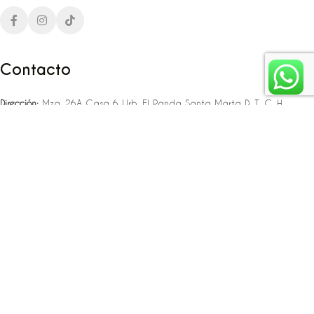
Contacto
Dirección:
Mza. 26A Casa 6 Urb. El Panda Santa Marta D. T. C. H
Teléfono:
‪‪‪+57 323 307 06 80‬‬‬ – +57 321 775 37 25
Email:
infojlplanner@gmail.com
Enlaces rápidos
Planea tu boda
Fiesta de 15
Eventos empresariales
Locaciones en el caribe colombiano