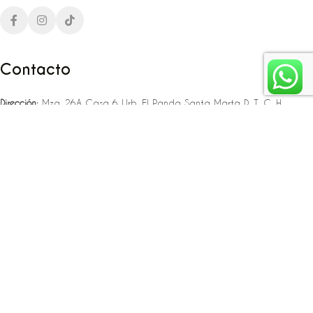
Contacto
Dirección:
Mza. 26A Casa 6 Urb. El Panda Santa Marta D. T. C. H
Teléfono:
‪‪‪+57 323 307 06 80‬‬‬ – +57 321 775 37 25
Email:
infojlplanner@gmail.com
Enlaces rápidos
Planea tu boda
Fiesta de 15
Eventos empresariales
Locaciones en el caribe colombiano