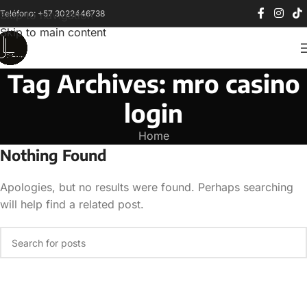
Teléfono: +57 3022446738
Skip to navigation
Skip to main content
Tag Archives: mro casino
login
Home
Nothing Found
Apologies, but no results were found. Perhaps searching
will help find a related post.