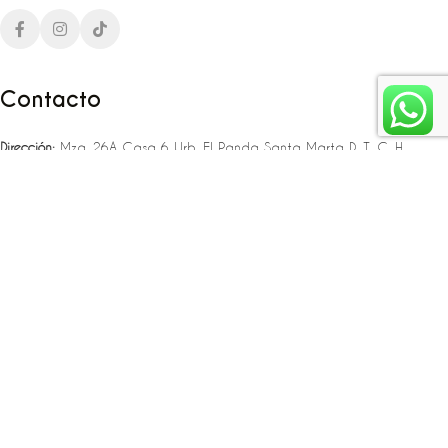
Contacto
Dirección:
Mza. 26A Casa 6 Urb. El Panda Santa Marta D. T. C. H
Teléfono:
‪‪‪+57 323 307 06 80‬‬‬ – +57 321 775 37 25
Email:
infojlplanner@gmail.com
Enlaces rápidos
Planea tu boda
Fiesta de 15
Eventos empresariales
Locaciones en el caribe colombiano