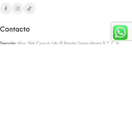
Contacto
Dirección:
Mza. 26A Casa 6 Urb. El Panda Santa Marta D. T. C. H
Teléfono:
‪‪‪+57 323 307 06 80‬‬‬ – +57 321 775 37 25
Email:
infojlplanner@gmail.com
Enlaces rápidos
Planea tu boda
Fiesta de 15
Eventos empresariales
Locaciones en el caribe colombiano