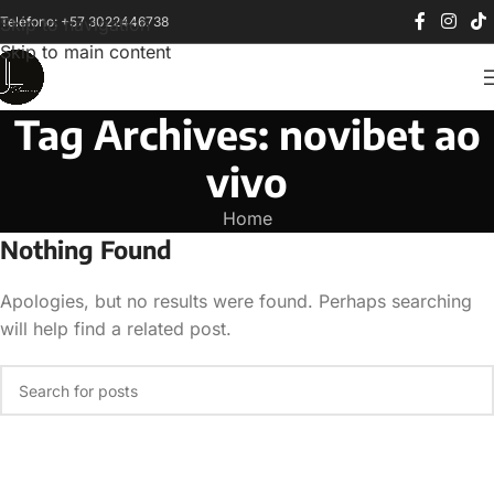
Teléfono: +57 3022446738
Skip to navigation
Skip to main content
Tag Archives: novibet ao
vivo
Home
Nothing Found
Apologies, but no results were found. Perhaps searching
will help find a related post.