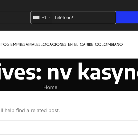
+1
NTOS EMPRESARIALES
LOCACIONES EN EL CARIBE COLOMBIANO
ives: nv kasy
Home
l help find a related post.