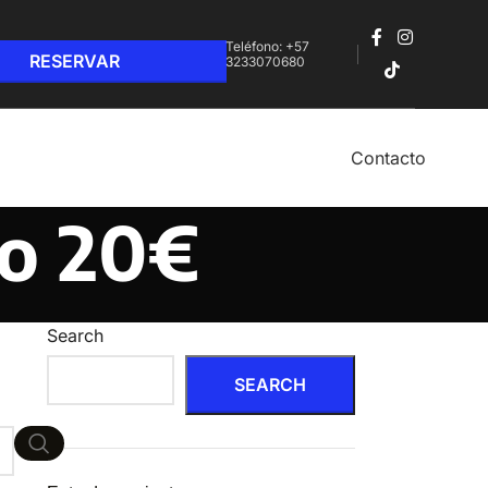
Teléfono: +57
3233070680‬
Contacto
no 20€
Search
SEARCH