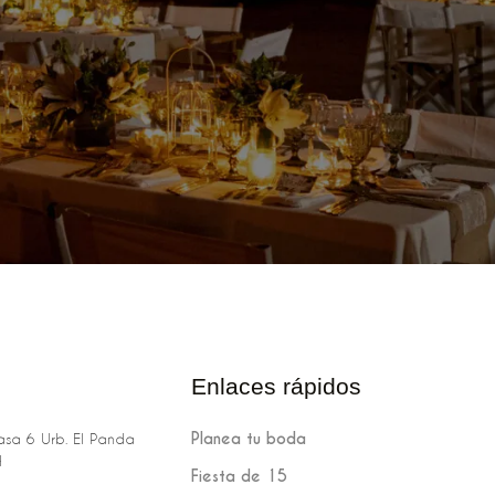
Enlaces rápidos
Planea tu boda
sa 6 Urb. El Panda
H
Fiesta de 15