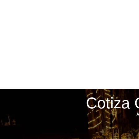
Cotiza 
A