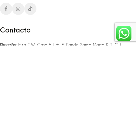
Contacto
Dirección:
Mza. 26A Casa 6 Urb. El Panda Santa Marta D. T. C. H
Teléfono:
‪‪‪+57 323 307 06 80‬‬‬ – +57 321 775 37 25
Email:
infojlplanner@gmail.com
Enlaces rápidos
Planea tu boda
Fiesta de 15
Eventos empresariales
Locaciones en el caribe colombiano