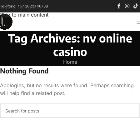
Teléfono: +57 3022446738
Skip to navigation
Skip to main content
Tag Archives: nv online
casino
Home
Nothing Found
Apologies, but no results were found. Perhaps searching
will help find a related post.