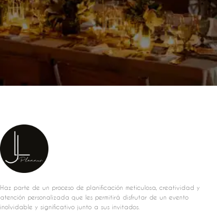
Haz parte de un proceso de planificación meticulosa, creatividad y
atención personalizada que les permitirá disfrutar de un evento
inolvidable y significativo junto a sus invitados.