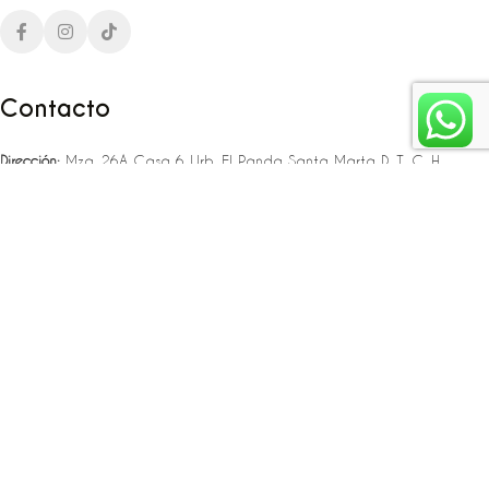
Contacto
Dirección:
Mza. 26A Casa 6 Urb. El Panda Santa Marta D. T. C. H
Teléfono:
‪‪‪+57 323 307 06 80‬‬‬ – +57 321 775 37 25
Email:
infojlplanner@gmail.com
Enlaces rápidos
Planea tu boda
Fiesta de 15
Eventos empresariales
Locaciones en el caribe colombiano