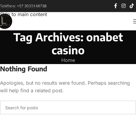
Teléfono: +57 3022446738
Skip to navigation
Skip to main content
Tag Archives: onabet
casino
Home
Nothing Found
Apologies, but no results were found. Perhaps searching
will help find a related post.