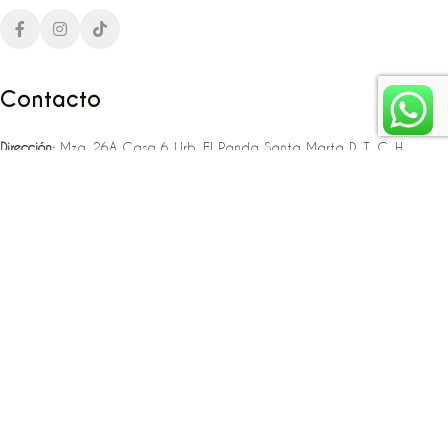
Contacto
Dirección:
Mza. 26A Casa 6 Urb. El Panda Santa Marta D. T. C. H
Teléfono:
‪‪‪+57 323 307 06 80‬‬‬ – +57 321 775 37 25
Email:
infojlplanner@gmail.com
Enlaces rápidos
Planea tu boda
Fiesta de 15
Eventos empresariales
Locaciones en el caribe colombiano