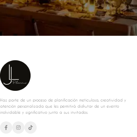
Haz parte de un proceso de planificación meticulosa, creatividad y
atención personalizada que les permitirá disfrutar de un evento
inolvidable y significativo junto a sus invitados.