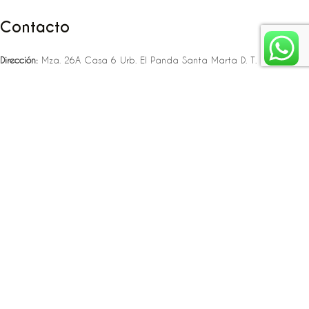
Contacto
Dirección:
Mza. 26A Casa 6 Urb. El Panda Santa Marta D. T. C. H
Teléfono:
‪‪‪+57 323 307 06 80‬‬‬ – +57 321 775 37 25
Email:
infojlplanner@gmail.com
Enlaces rápidos
Planea tu boda
Fiesta de 15
Eventos empresariales
Locaciones en el caribe colombiano
Suscríbete