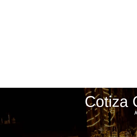
Cotiza 
A