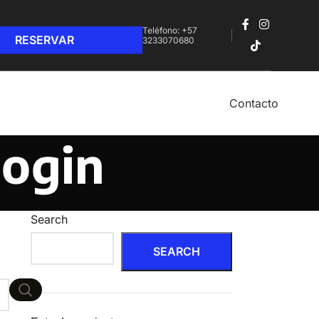
Teléfono: +57
3233070680‬
Contacto
login
Search
SEARCH