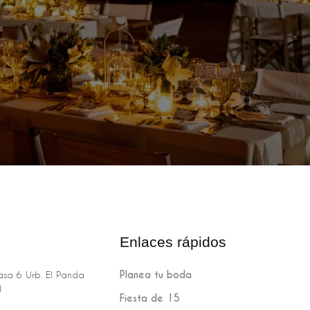
Enlaces rápidos
Planea tu boda
sa 6 Urb. El Panda
H
Fiesta de 15