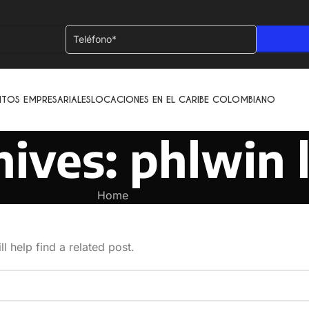
NTOS EMPRESARIALES
LOCACIONES EN EL CARIBE COLOMBIANO
ives: phlwin 
Home
l help find a related post.