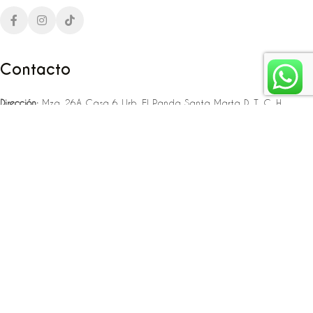
Contacto
Dirección:
Mza. 26A Casa 6 Urb. El Panda Santa Marta D. T. C. H
Teléfono:
‪‪‪+57 323 307 06 80‬‬‬ – +57 321 775 37 25
Email:
infojlplanner@gmail.com
Enlaces rápidos
Planea tu boda
Fiesta de 15
Eventos empresariales
Locaciones en el caribe colombiano