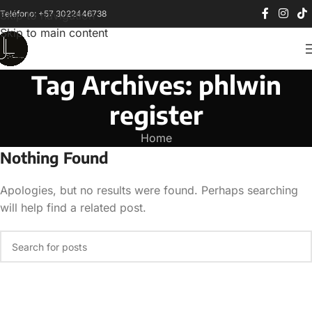
Teléfono: +57 3022446738
Skip to navigation
Skip to main content
Tag Archives: phlwin
register
Home
Nothing Found
Apologies, but no results were found. Perhaps searching
will help find a related post.