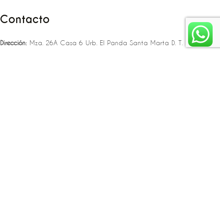
Contacto
Dirección:
Mza. 26A Casa 6 Urb. El Panda Santa Marta D. T. C. H
Teléfono:
‪‪‪+57 323 307 06 80‬‬‬ – +57 321 775 37 25
Email:
infojlplanner@gmail.com
Enlaces rápidos
Planea tu boda
Fiesta de 15
Eventos empresariales
Locaciones en el caribe colombiano
Suscríbete