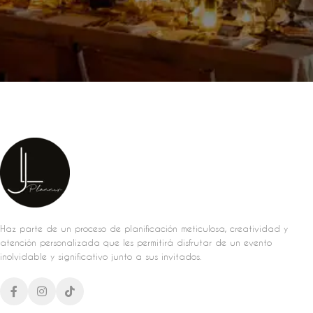
Haz parte de un proceso de planificación meticulosa, creatividad y
atención personalizada que les permitirá disfrutar de un evento
inolvidable y significativo junto a sus invitados.