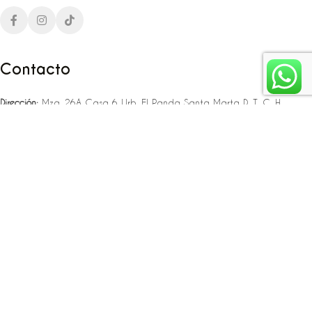
Contacto
Dirección:
Mza. 26A Casa 6 Urb. El Panda Santa Marta D. T. C. H
Teléfono:
‪‪‪+57 323 307 06 80‬‬‬ – +57 321 775 37 25
Email:
infojlplanner@gmail.com
Enlaces rápidos
Planea tu boda
Fiesta de 15
Eventos empresariales
Locaciones en el caribe colombiano