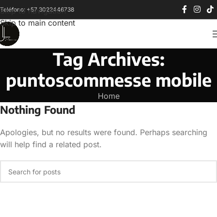
Teléfono: +57 3022446738
Skip to navigation
Skip to main content
Tag Archives:
puntoscommesse mobile
Home
Nothing Found
Apologies, but no results were found. Perhaps searching
will help find a related post.