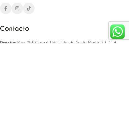
Contacto
Dirección:
Mza. 26A Casa 6 Urb. El Panda Santa Marta D. T. C. H
Teléfono:
‪‪‪+57 323 307 06 80‬‬‬ – +57 321 775 37 25
Email:
infojlplanner@gmail.com
Enlaces rápidos
Planea tu boda
Fiesta de 15
Eventos empresariales
Locaciones en el caribe colombiano