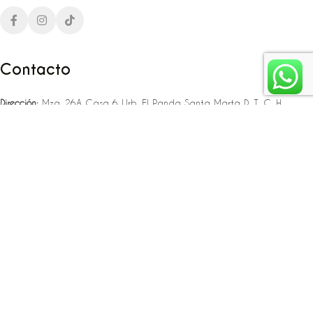
Contacto
Dirección:
Mza. 26A Casa 6 Urb. El Panda Santa Marta D. T. C. H
Teléfono:
‪‪‪+57 323 307 06 80‬‬‬ – +57 321 775 37 25
Email:
infojlplanner@gmail.com
Enlaces rápidos
Planea tu boda
Fiesta de 15
Eventos empresariales
Locaciones en el caribe colombiano