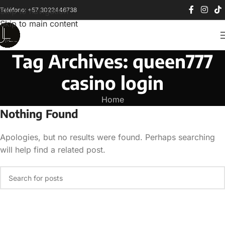
Teléfono: +57 3022446738
Skip to navigation
Skip to main content
Tag Archives: queen777
casino login
Home
Nothing Found
Apologies, but no results were found. Perhaps searching
will help find a related post.