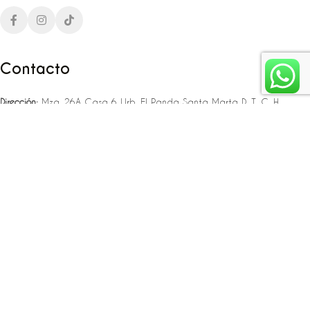
Contacto
Dirección:
Mza. 26A Casa 6 Urb. El Panda Santa Marta D. T. C. H
Teléfono:
‪‪‪+57 323 307 06 80‬‬‬ – +57 321 775 37 25
Email:
infojlplanner@gmail.com
Enlaces rápidos
Planea tu boda
Fiesta de 15
Eventos empresariales
Locaciones en el caribe colombiano