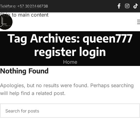
Teléfono: +57 3022446738
Skip to navigation
Skip to main content
Tag Archives: queen777
register login
Home
Nothing Found
Apologies, but no results were found. Perhaps searching
will help find a related post.