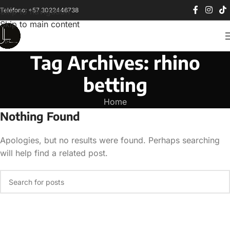
Teléfono: +57 3022446738
Skip to navigation
Skip to main content
Tag Archives: rhino
betting
Home
Nothing Found
Apologies, but no results were found. Perhaps searching
will help find a related post.