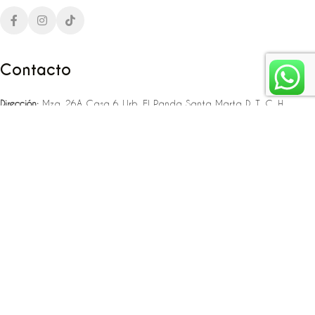
Contacto
Dirección:
Mza. 26A Casa 6 Urb. El Panda Santa Marta D. T. C. H
Teléfono:
‪‪‪+57 323 307 06 80‬‬‬ – +57 321 775 37 25
Email:
infojlplanner@gmail.com
Enlaces rápidos
Planea tu boda
Fiesta de 15
Eventos empresariales
Locaciones en el caribe colombiano