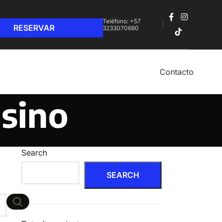
Teléfono: +57
3233070680‬
Contacto
asino
Search
SEARCH