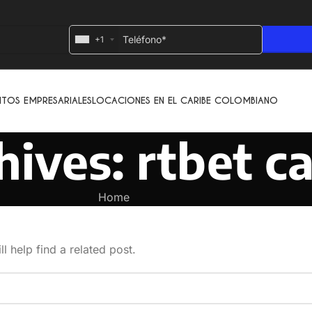
+1
NTOS EMPRESARIALES
LOCACIONES EN EL CARIBE COLOMBIANO
hives: rtbet c
Home
l help find a related post.