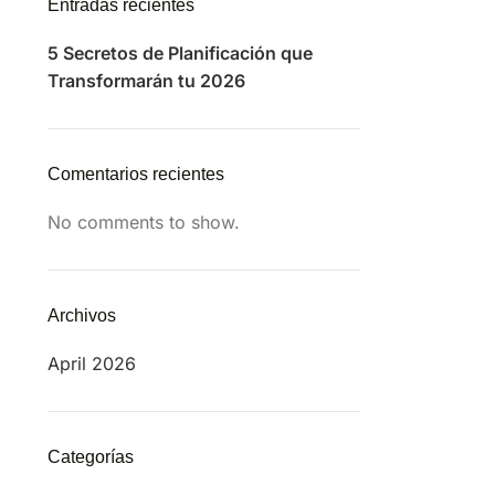
Entradas recientes
5 Secretos de Planificación que
Transformarán tu 2026
Comentarios recientes
No comments to show.
Archivos
April 2026
Categorías