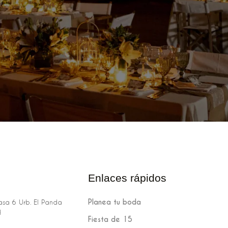
Enlaces rápidos
Planea tu boda
sa 6 Urb. El Panda
H
Fiesta de 15