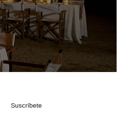
Suscríbete