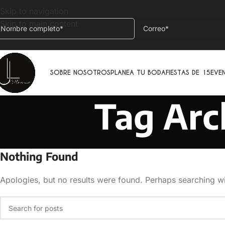
Skip to navigation
Skip to main content
SOBRE NOSOTROS
PLANEA TU BODA
FIESTAS DE 15
EVE
Tag Arc
Nothing Found
Apologies, but no results were found. Perhaps searching wil