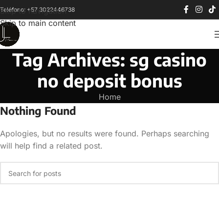
Teléfono: +57 3022446738
Skip to navigation
Skip to main content
Tag Archives: sg casino
no deposit bonus
Home
Nothing Found
Apologies, but no results were found. Perhaps searching
will help find a related post.