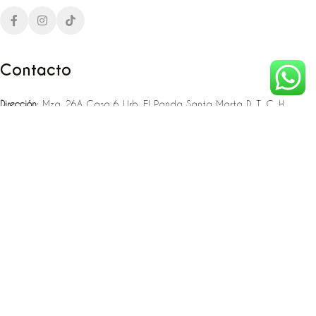
Contacto
Dirección:
Mza. 26A Casa 6 Urb. El Panda Santa Marta D. T. C. H
Teléfono:
‪‪‪+57 323 307 06 80‬‬‬ – +57 321 775 37 25
Email:
infojlplanner@gmail.com
Enlaces rápidos
Planea tu boda
Fiesta de 15
Eventos empresariales
Locaciones en el caribe colombiano